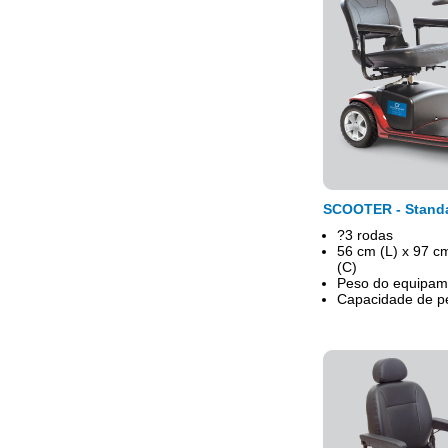
SCOOTER - Stand
?3 rodas
56 cm (L) x 97 c
(C)
Peso do equipam
Capacidade de p