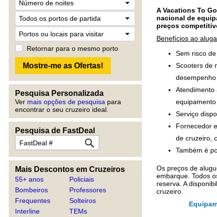
A Vacations To Go
nacional de equi
preços competitiv
Benefícios ao alug
Retornar para o mesmo porto
Sem risco de 
Scooters de m
desempenho 
Atendimento 
Pesquisa Personalizada
equipamento 
Ver
mais opções de pesquisa
para
encontrar o seu cruzeiro ideal.
Serviço disp
Fornecedor e
Pesquisa de FastDeal
de cruzeiro,
Também é pos
Os preços de alugu
Mais Descontos em Cruzeiros
embarque. Todos o
55+ anos
Policiais
reserva. A disponib
Bombeiros
Professores
cruzeiro.
Frequentes
Solteiros
Equipame
Interline
TEMs