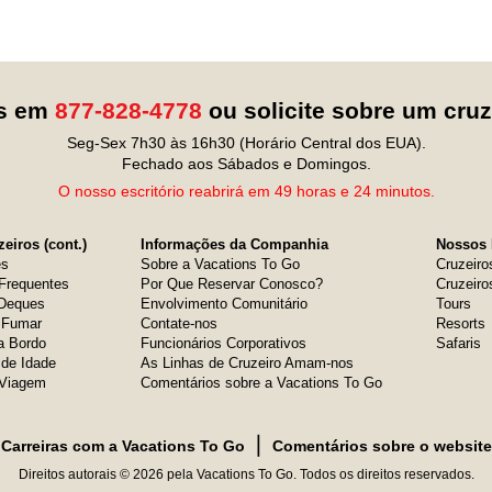
os em
877-828-4778
ou solicite sobre um cru
Seg-Sex 7h30 às 16h30 (Horário Central dos EUA).
Fechado aos Sábados e Domingos.
O nosso escritório reabrirá em 49 horas e 24 minutos.
eiros (cont.)
Informações da Companhia
Nossos 
es
Sobre a Vacations To Go
Cruzeiro
Frequentes
Por Que Reservar Conosco?
Cruzeiro
 Deques
Envolvimento Comunitário
Tours
e Fumar
Contate-nos
Resorts
a Bordo
Funcionários Corporativos
Safaris
 de Idade
As Linhas de Cruzeiro Amam-nos
 Viagem
Comentários sobre a Vacations To Go
❘
Carreiras com a Vacations To Go
Comentários sobre o website
Direitos autorais © 2026 pela Vacations To Go. Todos os direitos reservados.