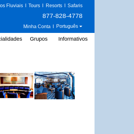
os Fluviais
I
Tours
I
Resorts
I
Safaris
877-828-4778
Português
Minha Conta
I
ialidades
Grupos
Informativos