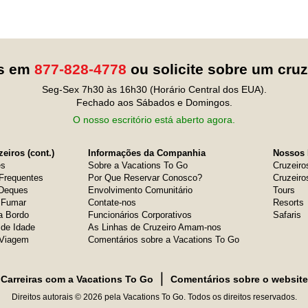
os em
877-828-4778
ou solicite sobre um cru
Seg-Sex 7h30 às 16h30 (Horário Central dos EUA).
Fechado aos Sábados e Domingos.
O nosso escritório está aberto agora.
eiros (cont.)
Informações da Companhia
Nossos 
es
Sobre a Vacations To Go
Cruzeiro
Frequentes
Por Que Reservar Conosco?
Cruzeiro
 Deques
Envolvimento Comunitário
Tours
e Fumar
Contate-nos
Resorts
a Bordo
Funcionários Corporativos
Safaris
 de Idade
As Linhas de Cruzeiro Amam-nos
 Viagem
Comentários sobre a Vacations To Go
❘
Carreiras com a Vacations To Go
Comentários sobre o website
Direitos autorais © 2026 pela Vacations To Go. Todos os direitos reservados.