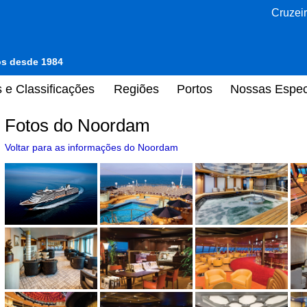
Cruzeir
tos desde 1984
 e Classificações
Regiões
Portos
Nossas Espec
Fotos do Noordam
Voltar para as informações do Noordam