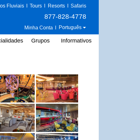
os Fluviais
I
Tours
I
Resorts
I
Safaris
877-828-4778
Português
Minha Conta
I
ialidades
Grupos
Informativos