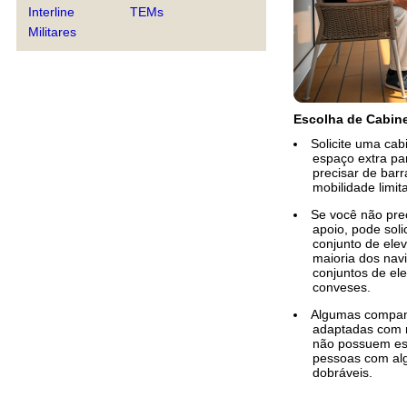
Interline
TEMs
Militares
Escolha de Cabin
Solicite uma cab
espaço extra pa
precisar de barr
mobilidade limit
Se você não pre
apoio, pode sol
conjunto de elev
maioria dos navi
conjuntos de el
conveses.
Algumas companh
adaptadas com r
não possuem esp
pessoas com al
dobráveis.